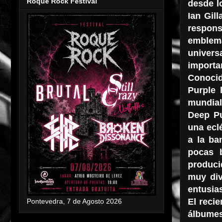
Roque Rock Festival
desde l
Ian Gil
respon
emblemá
univer
importa
Conocid
Purple 
mundial
Deep Pu
una eclé
a la ba
pocas 
produci
muy div
entusia
El reci
Pontevedra, 7 de Agosto 2026
álbume