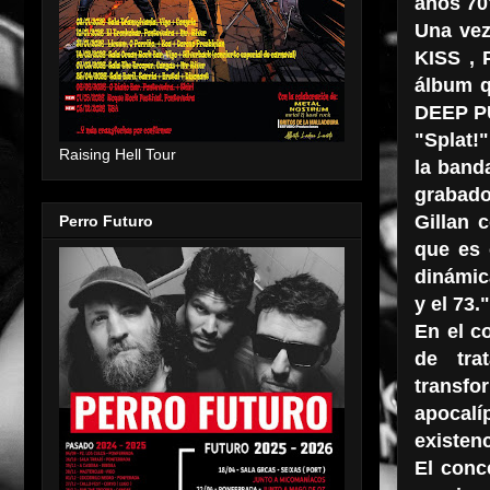
años 70
Una vez
KISS , 
álbum q
DEEP PU
"Splat!
Raising Hell Tour
la band
grabado
Gillan 
Perro Futuro
que es 
dinámica
y el 73."
En el c
de tra
transfo
apocal
existenc
El conc