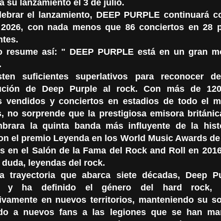
a su lanzamiento el 3 de julio.
lebrar el lanzamiento, DEEP PURPLE continuará c
 2026, con nada menos que 86 conciertos en 28 p
ntes.
lo resume así: " DEEP PURPLE está en un gran 
.
ten suficientes superlativos para reconocer d
bución de Deep Purple al rock. Con más de 120
 vendidos y conciertos en estadios de todo el 
, no sorprende que la prestigiosa emisora ​​británi
brara la quinta banda más influyente de la hist
ron el premio Leyenda en los World Music Awards de
os en el Salón de la Fama del Rock and Roll en 201
 duda, leyendas del rock.
 trayectoria que abarca siete décadas, Deep P
o y ha definido el género del hard rock, 
ivamente en nuevos territorios, manteniendo su so
do a nuevos fans a las legiones que se han man