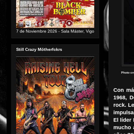
7 de Noviembre 2026 - Sala Máster, Vigo
Still Crazy Mötherfckrs
Photo cr
Con más
1968, D
rock. L
impulsad
El líde
mucho a