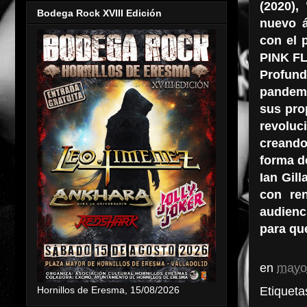
(2020),
Bodega Rock XVIII Edición
nuevo á
con el 
PINK FL
Profund
pandemi
sus pro
revoluc
creando
forma d
Ian Gil
con ren
audienc
para qu
en
mayo
Etiqueta
Hornillos de Eresma, 15/08/2026