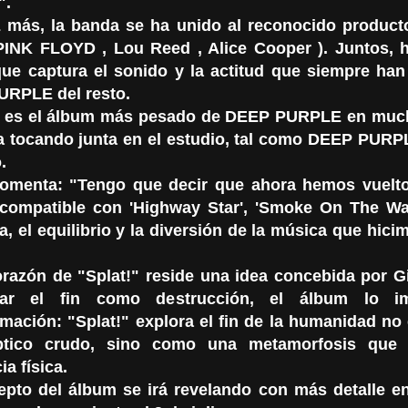
".
 más, la banda se ha unido al reconocido producto
PINK FLOYD , Lou Reed , Alice Cooper ). Juntos, 
ue captura el sonido y la actitud que siempre han
RPLE del resto.
" es el álbum más pesado de DEEP PURPLE en muc
a tocando junta en el estudio, tal como DEEP PURP
.
comenta: "Tengo que decir que ahora hemos vuelto
compatible con 'Highway Star', 'Smoke On The Wate
, el equilibrio y la diversión de la música que hici
orazón de "Splat!" reside una idea concebida por Gi
tar el fin como destrucción, el álbum lo 
rmación: "Splat!" explora el fin de la humanidad no
íptico crudo, sino como una metamorfosis que t
ia física.
epto del álbum se irá revelando con más detalle e