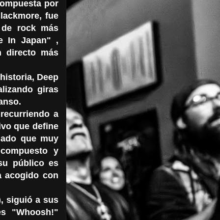
 compuesta por
Blackmore, fue
 de rock más
e In Japan" ,
 directo más
historia, Deep
lizando giras
anso.
 recurriendo a
ivo que define
egado que muy
 compuesto y
su público es
a acogido con
, siguió a sus
es "Whoosh!"