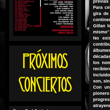
previas 
Para ce
gira de
contine
Gillan 
mismo"
No exis
contri
álbumes
décadas
los nom
recibie
incluid
son, sin
Con una
pioner
progres
atrayen