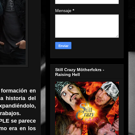
Mensaje
*
Still Crazy Mötherfckrs -
Raising Hell
 formación en
 historia del
expandiéndolo,
trabajos.
RPLE se parece
mo era en los