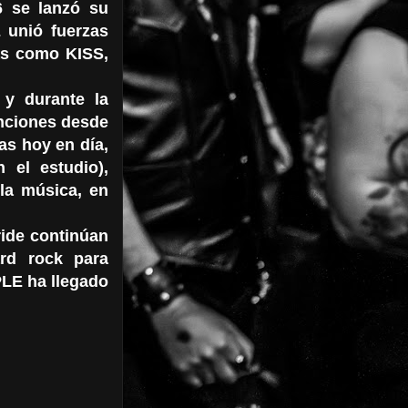
6 se lanzó su
 unió fuerzas
tas como KISS,
 y durante la
nciones desde
as hoy en día,
 el estudio),
 la música, en
ride continúan
ard rock para
LE ha llegado