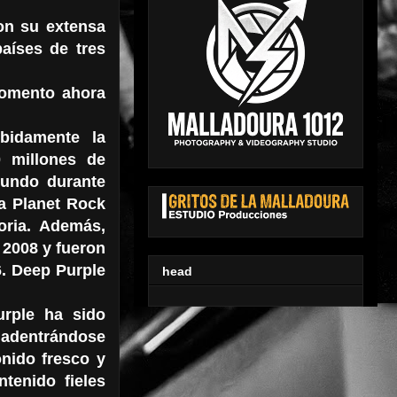
on su extensa
aíses de tres
momento ahora
ebidamente la
 millones de
mundo durante
ca Planet Rock
oria. Además,
 2008 y fueron
6. Deep Purple
head
urple ha sido
adentrándose
nido fresco y
tenido fieles