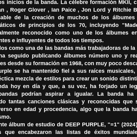
os inicios de la banda. La célebre formación MKII,
lan , Roger Glover , Ian Paice , Jon Lord y Ritchie 
sable de la creación de muchos de los álbumes
ticos de principios de los 70, incluyendo "Mad
salmente reconocido como uno de los álbumes en
ntes e influyentes de todos los tiempos.
os como una de las bandas más trabajadoras de la 
ha seguido publicando álbumes número uno y rea
es desde su formación en 1968, con muy poco desc
rple se ha mantenido fiel a sus raíces musicales,
ctica mezcla de estilos para crear un sonido distint
nda hoy en día y que, a su vez, ha forjado un l
bandas podrían aspirar a igualar. La banda ha
do tantas canciones clásicas y reconocidas que 
erso en edad y procedencia, algo que la banda h
smo.
ente álbum de estudio de DEEP PURPLE, "=1" (2024)
s que encabezaron las listas de éxitos mundial