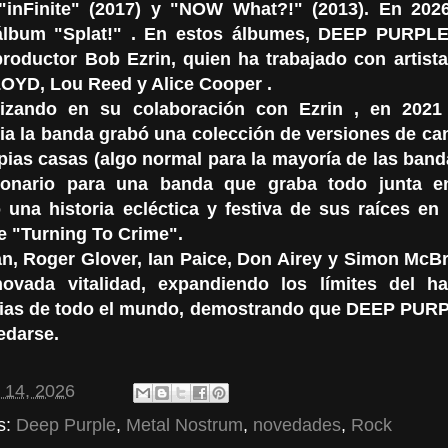
 "inFinite" (2017) y "NOW What?!" (2013). En 202
lbum "Splat!" . En estos álbumes, DEEP PURPLE
productor Bob Ezrin, quien ha trabajado con artis
OYD, Lou Reed y Alice Cooper .
izando en su colaboración con Ezrin , en 2021
a la banda grabó una colección de versiones de ca
pias casas (algo normal para la mayoría de las band
ionario para una banda que graba todo junta en
 una historia ecléctica y festiva de sus raíces en
e "Turning To Crime".
lan, Roger Glover, Ian Paice, Don Airey y Simon McB
ovada vitalidad, expandiendo los límites del h
ias de todo el mundo, demostrando que DEEP PURP
edarse.
 14, 2026
s:
Deep Purple
,
Metal Nostrum
,
novedades
,
Rock