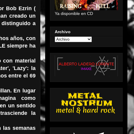
r Bob Ezrin (
Ya disponible en CD
han creado un
 distinguido a
Archivo
hos años, con
LE siempre ha
 con material
r', 'Lazy': la
mos entre el 69
llan. En lugar
imagina como
 en un sentido
rasciende la
n las semanas