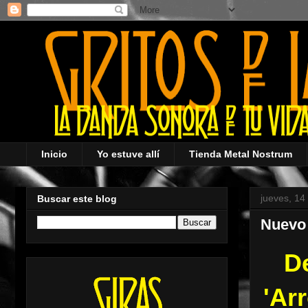
Inicio
Yo estuve allí
Tienda Metal Nostrum
jueves, 1
Buscar este blog
Nuevo 
De
'Ar