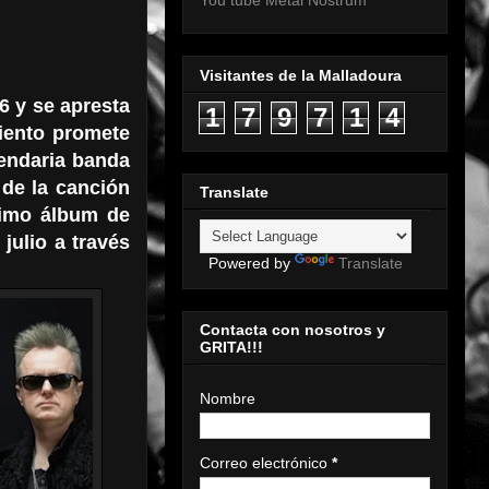
You tube Metal Nostrum
Visitantes de la Malladoura
26 y se apresta
1
7
9
7
1
4
miento promete
endaria banda
 de la canción
Translate
ximo álbum de
 julio a través
Powered by
Translate
Contacta con nosotros y
GRITA!!!
Nombre
Correo electrónico
*