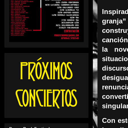
Inspira
granja
constru
canción
la nov
situac
discurs
desigua
renunc
conver
singular
Con est