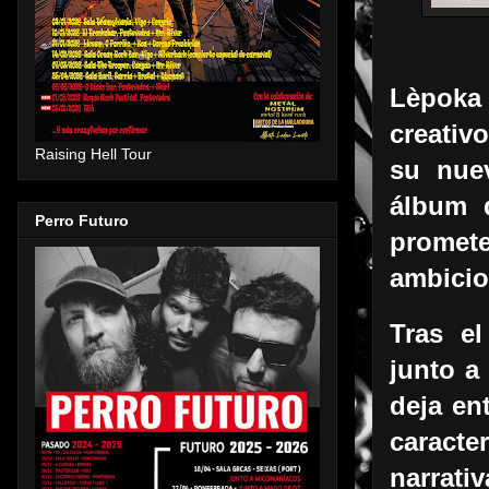
Lèpoka 
creativ
Raising Hell Tour
su nuev
álbum 
Perro Futuro
promete
ambicio
Tras el
junto a
deja en
caracte
narrativ