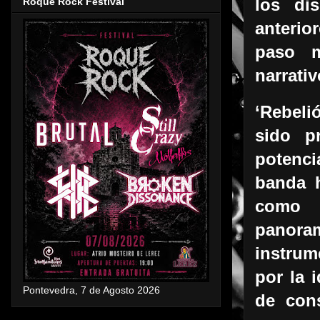
Roque Rock Festival
los di
anterio
paso m
narrativ
‘Rebeli
sido p
potenci
banda h
como u
panora
instrum
por la i
Pontevedra, 7 de Agosto 2026
de con