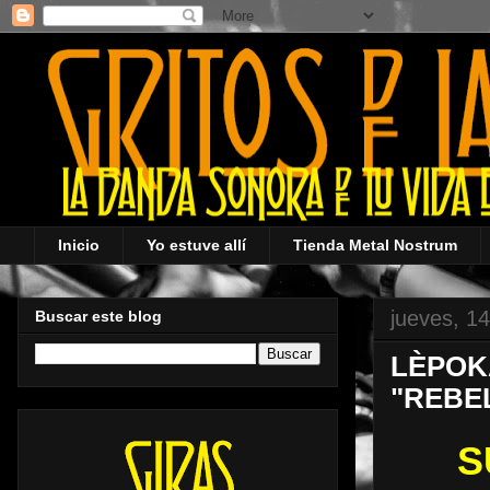
Inicio
Yo estuve allí
Tienda Metal Nostrum
jueves, 1
Buscar este blog
LÈPOK
"REBE
S