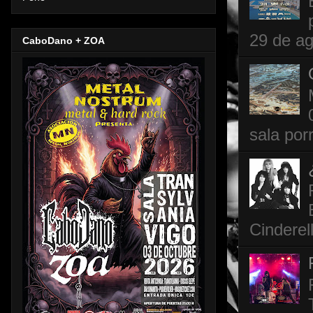
29 de ag
CaboDano + ZOA
sala por
Cinderel