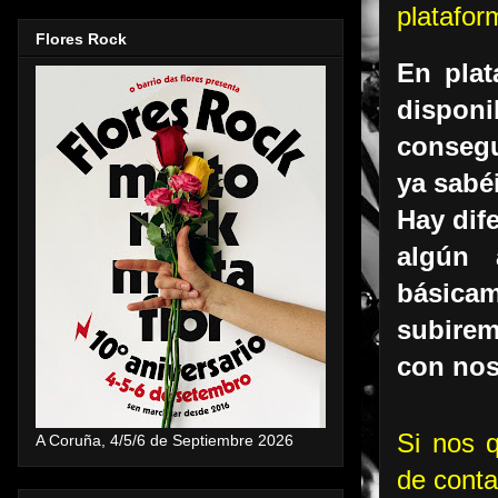
platafo
Flores Rock
En plat
dispon
consegu
ya sabé
Hay dif
algún 
básicam
subirem
con nos
Si nos q
A Coruña, 4/5/6 de Septiembre 2026
de cont