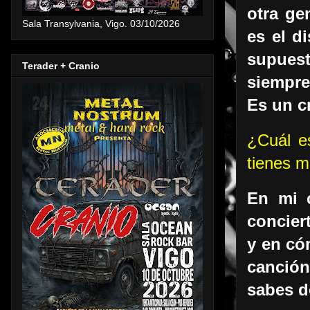
otra ge
Sala Transylvania, Vigo. 03/10/2026
es el d
supues
Terader + Cranio
siempre
Es un c
¿Cuál e
tienes m
En mi c
concier
y en có
canción
sabes d