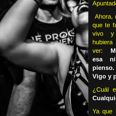
Apunta
Ahora,
que te f
vivo 
hubier
ver
:
M
esa n
pienso.
Vigo y 
¿Cuál e
Cualqui
Ya que 