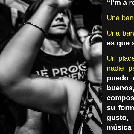
“I’m a r
Una ban
Una ban
es que 
Un place
nadie p
puedo d
buenos
compos
su form
gustó,
música 