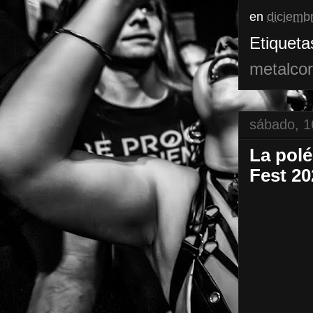
en
diciemb
Etiqueta
metalco
sábado, 1
La polé
Fest 20