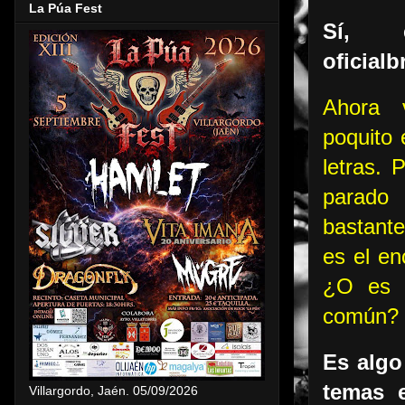
La Púa Fest
Sí, 
oficial
Ahora 
poquito 
letras.
parad
bastant
es el en
¿O es a
común?
Es algo
temas e
Villargordo, Jaén. 05/09/2026