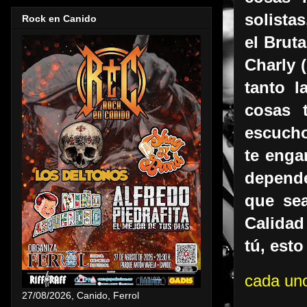
solistas
Rock en Canido
el Bruta
Charly 
tanto l
cosas 
escucho
te enga
depende
que sea
Calidad 
tú, est
cada uno
27/08/2026, Canido, Ferrol