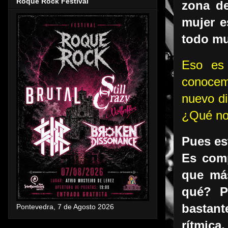
Roque Rock Festival
zona de
mujer e
todo mu
Eso es 
conocemo
nuevo di
¿Qué no
Pues es
Es comp
que más
qué? P
bastant
Pontevedra, 7 de Agosto 2026
rítmica