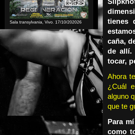
Slipkno
dimensi
tienes 
Sala transylvania, Vivo. 17/10/202026
estamos
caña, d
de allí
tocar, 
Ahora te
¿Cuál e
alguno q
que te g
Para mí
como to