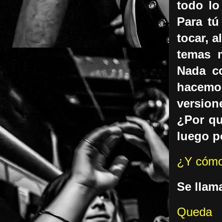
todo lo
Para tú
tocar, a
temas m
Nada co
hacemos
version
¿Por qu
luego p
¿Y cómo
Se llam
Queda