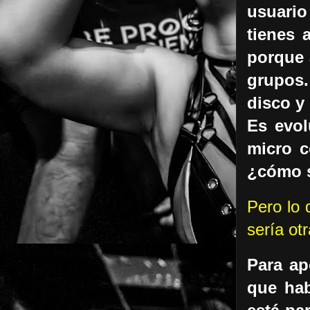
usuari
tienes 
porque 
grupos.
disco y
Es evo
micro c
¿cómo 
Pero lo 
sería otr
P
ara a
que hab