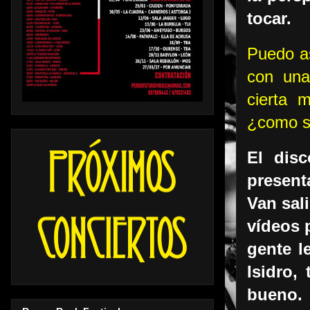
tocar.
Puedo as
con una
cierta 
¿como se
El dis
present
Van sal
vídeos 
gente l
Isidro,
bueno. 