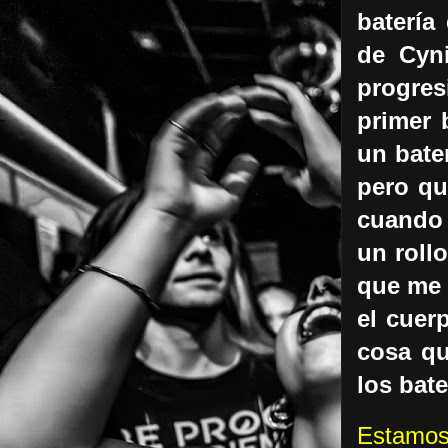
batería
de Cyn
progres
primer 
un bate
pero qu
cuando 
un roll
que me 
el cuer
cosa qu
los bat
Estamos