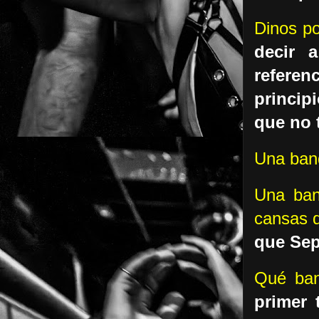
Dinos p
decir 
refere
princip
que no 
Una band
Una ban
cansas d
que Sep
Qué ban
primer 