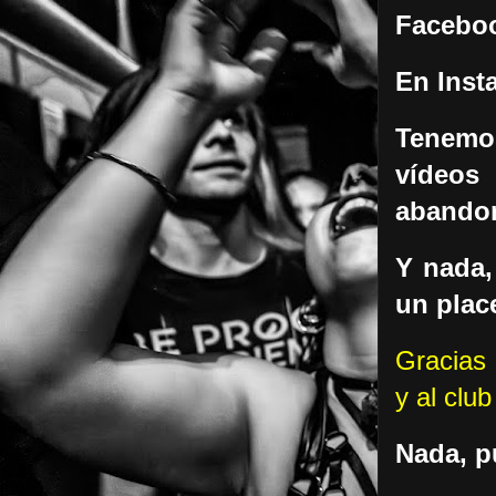
Faceboo
En Insta
Tenemos
vídeo
abandon
Y nada,
un plac
Gracias 
y al club
Nada, p