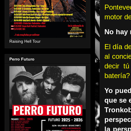
Ponteve
motor de
No hay 
Raising Hell Tour
El día d
al conci
Perro Futuro
decir tú
batería?
Yo pued
que se 
Tronkob
perspec
la pers