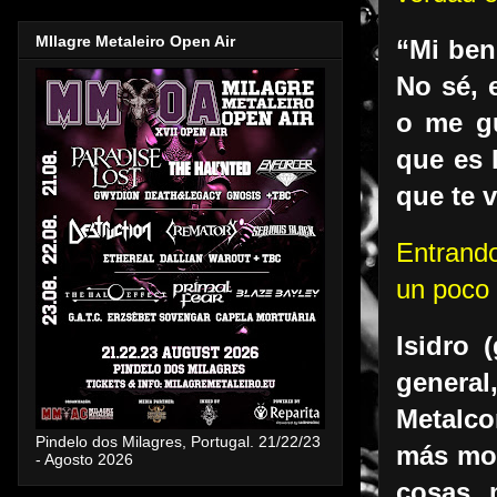
MIlagre Metaleiro Open Air
“Mi ben
No sé, 
o me gu
que es 
que te v
Entrando
un poco 
Isidro 
genera
Metalco
Pindelo dos Milagres, Portugal. 21/22/23
más mod
- Agosto 2026
cosas 