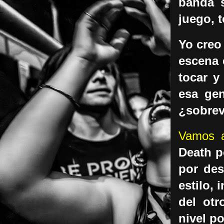
banda s
juego, 
Yo creo
escena 
tocar y
esa gen
¿sobrev
Vamos al
Death p
por des
estilo, 
del otr
nivel po