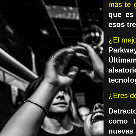
más te 
que es 
esos tr
¿El mej
Parkwa
Última
aleator
tecnolog
¿Eres de
Detract
como t
nuevas