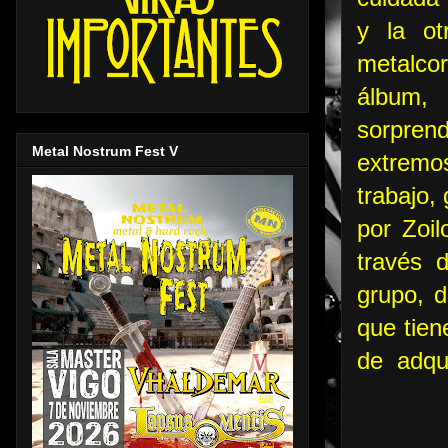
y la ot
metalco
álbum,
sorpren
Metal Nostrum Fest V
extremo
trabajo,
por Zoil
través 
grupo, d
que tien
de adquir