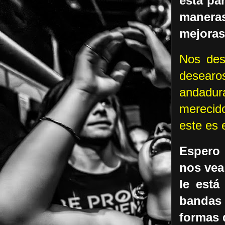
está pa
maneras
mejoras
Nos des
desearos
andadur
merecido
este es 
Espero 
nos vea 
le está
bandas 
formas 