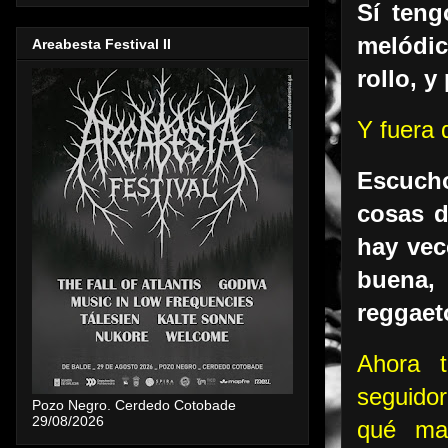
Sí teng
melódic
Areabesta Festival II
rollo, y
Y fuera 
Escucho
cosas d
hay vec
buena,
reggaet
Ahora t
seguidor
Pozo Negro. Cerdedo Cotobade
29/08/2026
qué man