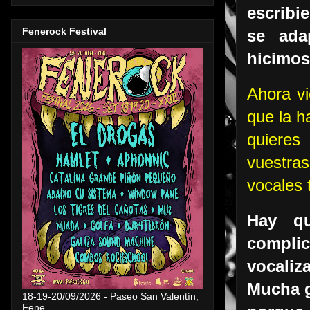
escribie
Fenerock Festival
se ada
hicimos 
Ahora v
que la h
quieres
vuestra
vocales 
Hay qu
complic
vocaliz
Mucha g
18-19-20/09/2026 - Paseo San Valentín,
Fene