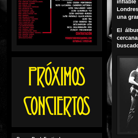
inflabl
Londres
una gran
El álbu
cercana
buscado