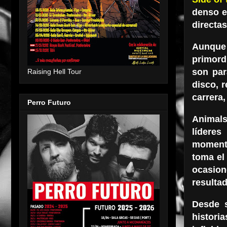
denso e
directas
Aunque
primord
son par
Raising Hell Tour
disco, 
carrera
Perro Futuro
Animals
lídere
momento
toma e
ocasio
resultad
Desde s
histori