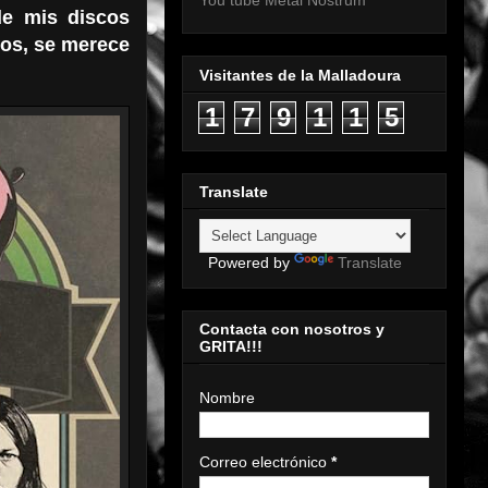
You tube Metal Nostrum
de mis discos
ños, se merece
Visitantes de la Malladoura
1
7
9
1
1
5
Translate
Powered by
Translate
Contacta con nosotros y
GRITA!!!
Nombre
Correo electrónico
*