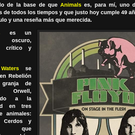
ndo de la base de que
Animals
es, para mí, uno 
os de todos los tiempos y que justo hoy cumple 49 a
culo y una reseña más que merecida.
als
es un
 oscuro,
o, crítico y
Waters
se
 en Rebelión
 granja de
e Orwell,
iendo a la
ad en tres
e animales:
, Cerdos y
as, que