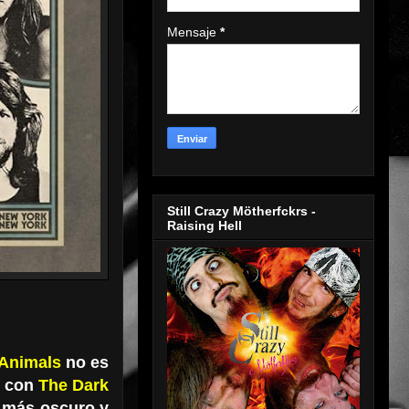
Mensaje
*
Still Crazy Mötherfckrs -
Raising Hell
Animals
no es
a con
The Dark
 más oscuro y