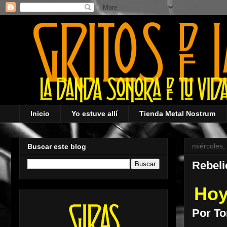
Inicio
Yo estuve allí
Tienda Metal Nostrum
miércoles,
Buscar este blog
Rebeli
Hoy
Por To