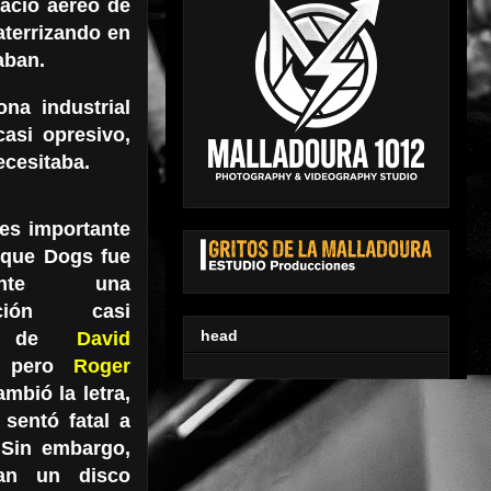
pacio aéreo de
aterrizando en
aban.
na industrial
asi opresivo,
ecesitaba.
es importante
 que Dogs fue
lmente una
ición casi
head
ra de
David
, pero
Roger
mbió la letra,
 sentó fatal a
 Sin embargo,
ían un disco