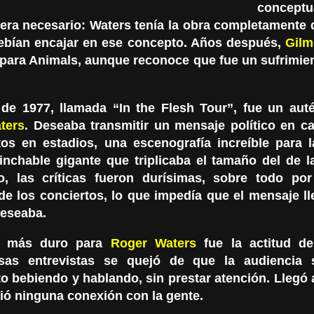
concep
era necesario: Waters tenía la obra completamente 
debían encajar en ese concepto. Años después,
Gil
 para Animals, aunque reconoce que fue un sufrimien
 de 1977, llamada “In the Flesh Tour”, fue un auté
ters
. Deseaba transmitir un mensaje político en c
tos en estadios, una escenografía increíble para 
inchable gigante que triplicaba el tamaño del de l
, las críticas fueron durísimas, sobre todo por 
de los conciertos, lo que impedía que el mensaje l
eseaba.
o más duro para
Roger Waters
fue la actitud de
sas entrevistas se quejó de que la audiencia 
to bebiendo y hablando, sin prestar atención. Llegó 
ió ninguna conexión con la gente.