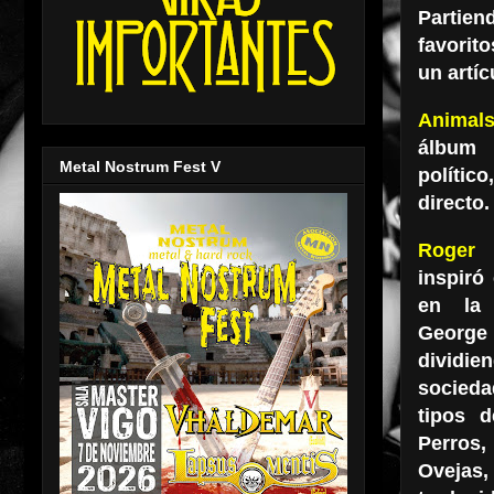
Partie
favorit
un artí
Anim
álbum
Metal Nostrum Fest V
polític
directo.
Roger 
inspiró
en la
Georg
divid
socied
tipos d
Perros
Ovej