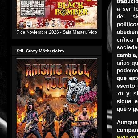
traduci
a ser l
del si
político
obedie
7 de Noviembre 2026 - Sala Máster, Vigo
crítica
socie
Still Crazy Mötherfckrs
cambia
años qu
podem
que est
escrito
70 y, s
sigue 
que vig
Aunque 
compara
Side of