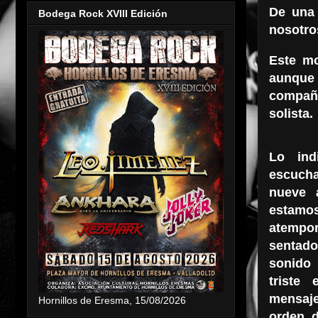
De una 
Bodega Rock XVIII Edición
nosotro
Este mo
aunque 
compañe
solista.
Lo ind
escuch
nueve 
estamos
atempo
sentad
sonido
triste
mensaj
Hornillos de Eresma, 15/08/2026
orden 