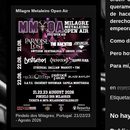
queramo
MIlagre Metaleiro Open Air
de hac
derech
empeora
Como dij
Pero ho
Para mí,
en
enero
Etiqueta
No hay
Pindelo dos Milagres, Portugal. 21/22/23
- Agosto 2026