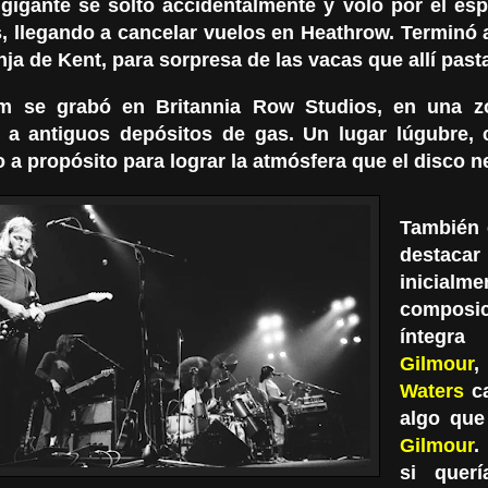
e gigante se soltó accidentalmente y voló por el es
, llegando a cancelar vuelos en Heathrow. Terminó 
ja de Kent, para sorpresa de las vacas que allí past
m se grabó en Britannia Row Studios, en una zo
 a antiguos depósitos de gas. Un lugar lúgubre, c
 a propósito para lograr la atmósfera que el disco n
También 
destacar
inicia
compos
ínteg
Gilmour
Waters
ca
algo que
Gilmour
.
si quer