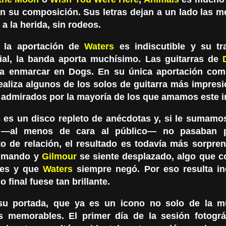
n su composición. Sus letras dejan a un lado las m
 a la herida, sin rodeos.
 la aportación de
Waters
es indiscutible y su tr
ial, la banda aporta muchísimo. Las guitarras de
a enmarcar en Dogs. En su única aportación com
realiza algunos de los solos de guitarra más impres
, admirados por la mayoría de los que amamos este 
 es un disco repleto de anécdotas y, si le sumamo
s —al menos de cara al público— no pasaban 
 de relación, el resultado es todavía más sorpre
l mando y
Gilmour
se siente desplazado, algo que c
nes y que
Waters
siempre negó. Por eso resulta in
o final fuese tan brillante.
u portada, que ya es un icono no solo de la m
as memorables. El primer día de la sesión fotográ