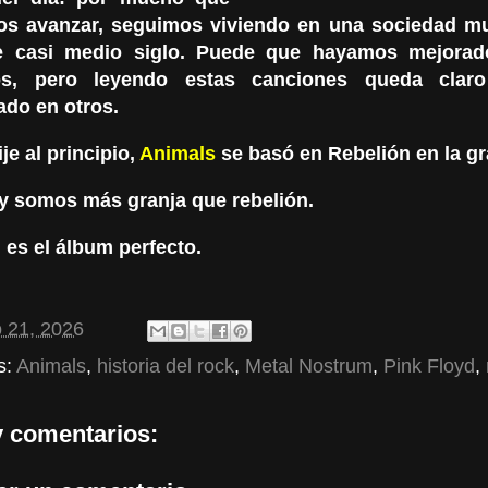
s avanzar, seguimos viviendo en una sociedad muy
e casi medio siglo. Puede que hayamos mejorad
os, pero leyendo estas canciones queda cla
do en otros.
e al principio,
Animals
se basó en Rebelión en la gr
y somos más granja que rebelión.
 es el álbum perfecto.
 21, 2026
s:
Animals
,
historia del rock
,
Metal Nostrum
,
Pink Floyd
,
 comentarios: