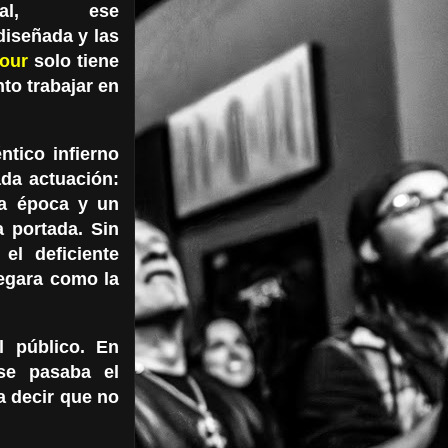
tual, ese
diseñada y las
mour
solo tiene
to trabajar en
ntico infierno
ada actuación:
la época y un
a portada. Sin
el deficiente
legara como la
l público. En
se pasaba el
a decir que no