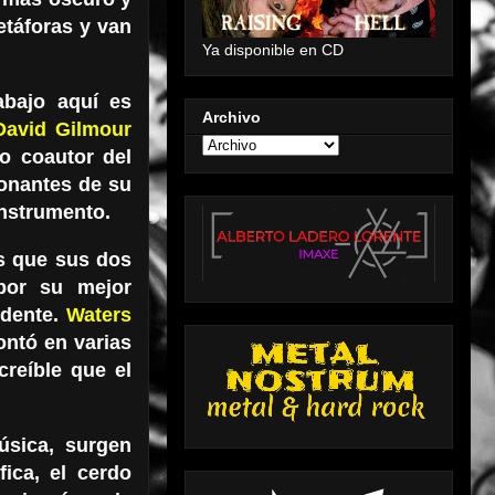
etáforas y van
Ya disponible en CD
abajo aquí es
Archivo
David Gilmour
o coautor del
ionantes de su
instrumento.
s que sus dos
por su mejor
ndente.
Waters
ontó en varias
creíble que el
úsica, surgen
fica, el cerdo