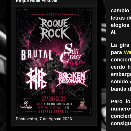
Roque Rock Festival
cambio 
letras 
elogios
él.
La gira
para
Wa
concier
cerdo h
embargo
sonido 
banda d
Pero l
numero
concier
Pontevedra, 7 de Agosto 2026
consigu