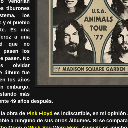
do vendrían
os tiburones
stema, los
s y el pueblo
nte. Es una
 feroz a una
dad que no
, pasen los
e pasen. No
os olvidar
e álbum fue
 en los años
in embargo,
estando más
ente 49 años después.
la obra de
Pink Floyd
es indiscutible, en mi opinión
ble a ninguno de sus otros álbumes. Si se compar
 the Moon
o
Wish You Were Here
,
Animals
es mucho