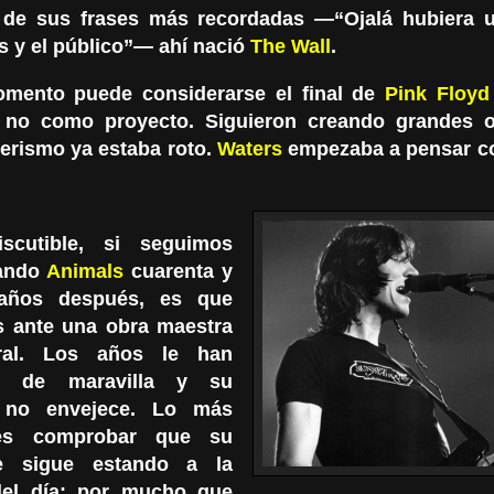
de sus frases más recordadas —“Ojalá hubiera 
s y el público”— ahí nació
The Wall
.
mento puede considerarse el final de
Pink Floyd
no como proyecto. Siguieron creando grandes o
rismo ya estaba roto.
Waters
empezaba a pensar co
iscutible, si seguimos
ando
Animals
cuarenta y
años después, es que
 ante una obra maestra
ral. Los años le han
o de maravilla y su
 no envejece. Lo más
 es comprobar que su
e sigue estando a la
del día: por mucho que