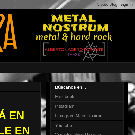
Búscanos en...
Facebook
Instagram
Á EN
Instagram Metal Nostrum
You tube
LE EN