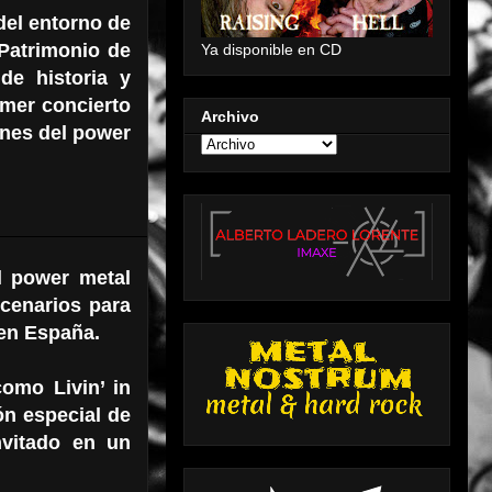
del entorno de
 Patrimonio de
Ya disponible en CD
e historia y
imer concierto
Archivo
enes del power
l power metal
cenarios para
 en España.
omo Livin’ in
ón especial de
nvitado en un