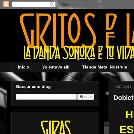
Inicio
Yo estuve allí
Tienda Metal Nostrum
miércoles,
Buscar este blog
Doblet
H
ES