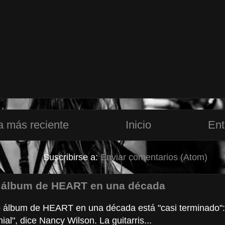
a más reciente
Inicio
Ent
Suscribirse a:
Enviar comentarios (Atom)
 álbum de HEART en una década
 álbum de HEART en una década está "casi terminado":
ial", dice Nancy Wilson. La guitarris...