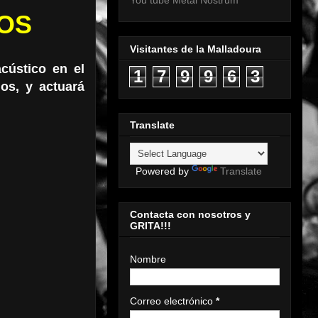
You tube Metal Nostrum
OS
Visitantes de la Malladoura
cústico en el
1
7
9
9
6
3
os, y actuará
Translate
Powered by
Translate
Contacta con nosotros y
GRITA!!!
Nombre
Correo electrónico
*