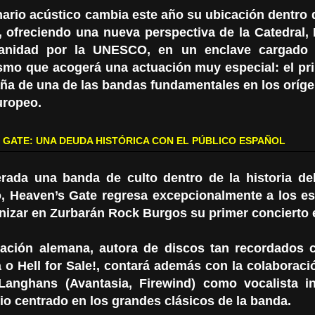
nario acústico cambia este año su ubicación dentro 
a, ofreciendo una nueva perspectiva de la Catedral,
anidad por la UNESCO, en un enclave cargado d
smo que acogerá una actuación muy especial: el pr
ña de una de las bandas fundamentales en los oríg
uropeo.
 GATE: UNA DEUDA HISTÓRICA CON EL PÚBLICO ESPAÑOL
rada una banda de culto dentro de la historia de
, Heaven’s Gate regresa excepcionalmente a los es
nizar en Zurbarán Rock Burgos su primer concierto
ación alemana, autora de discos tan recordados c
a o Hell for Sale!, contará además con la colaboraci
Langhans (Avantasia, Firewind) como vocalista i
io centrado en los grandes clásicos de la banda.