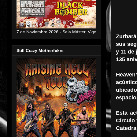
7 de Noviembre 2026 - Sala Máster, Vigo
Zurbará
sus seg
Still Crazy Mötherfckrs
y 11 de 
135 ani
Heaven’
acústic
ubicado
espacio
Esta ac
Círculo
Catedral