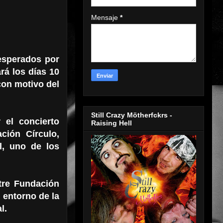
Mensaje
*
esperados por
rá los días 10
 con motivo del
Still Crazy Mötherfckrs -
 el concierto
Raising Hell
ción Círculo,
l, uno de los
ntre Fundación
 entorno de la
l.