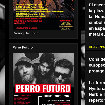
El esce
la plaz
la Hum
simboli
en Espa
Raising Hell Tour
metal e
HEAVEN’S
Perro Futuro
Conside
europeo
protago
La form
Hysteri
Herbie 
repertor