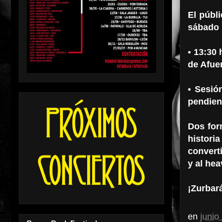
El públ
sábado 1
• 13:30 
de Afuer
• Sesió
pendien
Dos for
histori
convert
y al he
¡Zurbar
en
junio