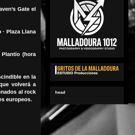
aven’s Gate el
 · Plaza Llana
 Plantío (hora
cindible en la
que volverá a
onados al rock
head
es europeos.