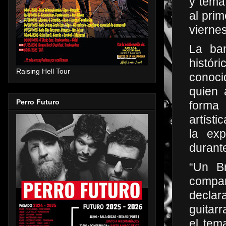
y tema
al pri
vierne
La ba
histór
Raising Hell Tour
conoci
quien 
Perro Futuro
forma
artíst
la exp
durant
“Un B
compa
declar
guitarr
el tem