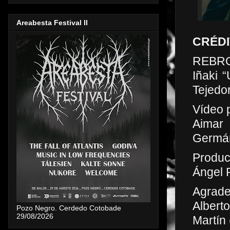
Areabesta Festival II
CRÉD
REBRO
Iñaki 
Tejedor
Vídeo 
Aimar 
Germán
Produc
Ángel 
Agrade
Albert
Pozo Negro. Cerdedo Cotobade
29/08/2026
Martín 