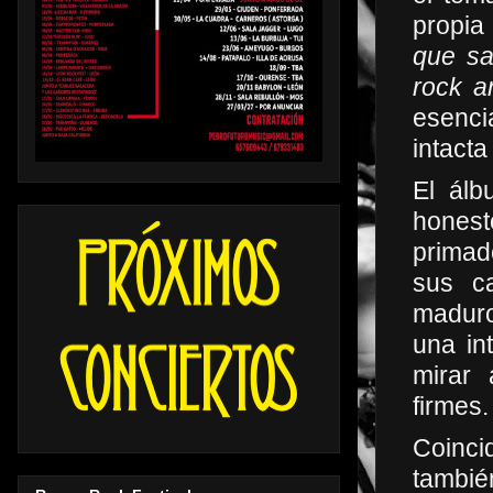
propia
que sa
rock an
esenci
intacta
El ál
honest
primado
sus ca
maduro
una in
mirar 
firmes.
Coinci
tambié