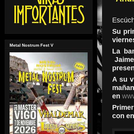
Escúch
Su pri
vierne
Metal Nostrum Fest V
La ba
Jaime 
presen
A su v
maña
en
www
Primer
con en