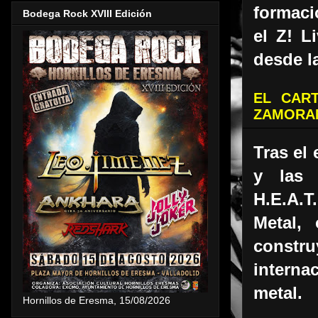
formaci
Bodega Rock XVIII Edición
el Z! L
desde l
EL CAR
ZAMORA
Tras el
y las 
H.E.A.T
Metal,
const
interna
metal.
Hornillos de Eresma, 15/08/2026