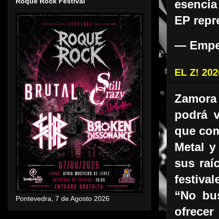
Roque Rock Festival
esencia
EP repr
— Emper
EL Z! 2
Zamora
podrá v
que com
Metal y
sus raí
festiva
“No bus
Pontevedra, 7 de Agosto 2026
ofrecer