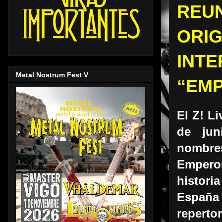
REU
ORIG
INT
Metal Nostrum Fest V
“EMP
El Z! Li
de jun
nombres
Empero
historia
España 
repertor