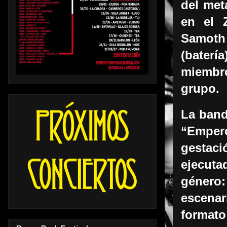
del met
en el 
Samoth 
(batería
miembr
grupo.
La band
“Emper
gestac
ejecuta
género:
escenar
formato