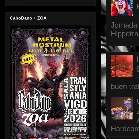
CaboDano + ZOA
Jornada 
Hippotra
buen tra
Hardcore