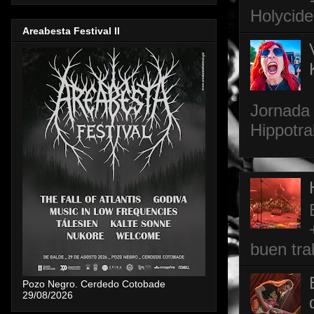
Holycide
Areabesta Festival II
Jornada 
Hippotra
buen tra
Pozo Negro. Cerdedo Cotobade
29/08/2026