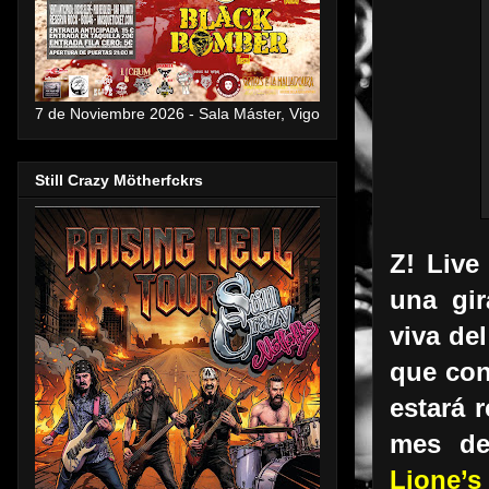
7 de Noviembre 2026 - Sala Máster, Vigo
Still Crazy Mötherfckrs
Z! Live
una gi
viva de
que cont
estará 
mes de
Lione’s