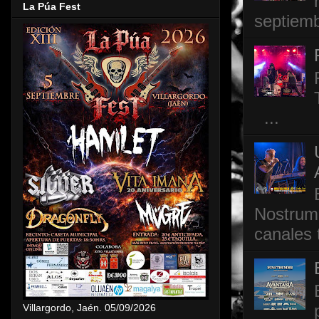
La Púa Fest
septiemb
...
Nostrum,
canales 
Villargordo, Jaén. 05/09/2026