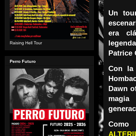
Un tour
escenar
era cl
legenda
Raising Hell Tour
Patrice
Perro Futuro
Con la 
Hombach
Dawn of
magia 
generac
Como a
ALTER