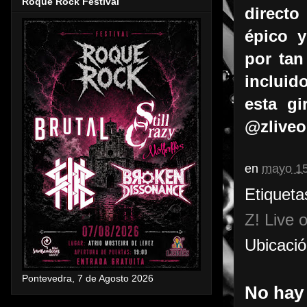
Roque Rock Festival
directo
épico 
por tan
incluid
esta gi
@zliveo
en
mayo 15
Etiqueta
Z! Live 
Ubicaci
Pontevedra, 7 de Agosto 2026
No hay