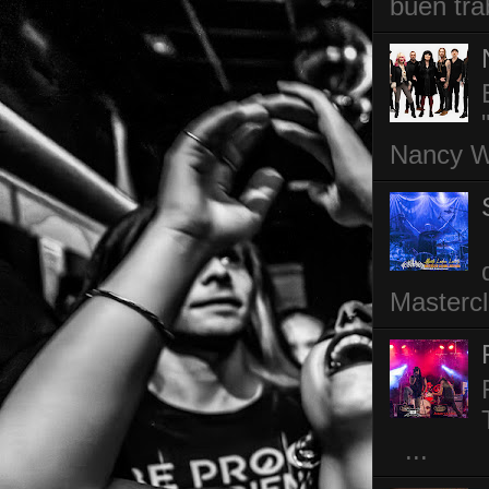
buen tra
Nancy Wi
Mastercl
...