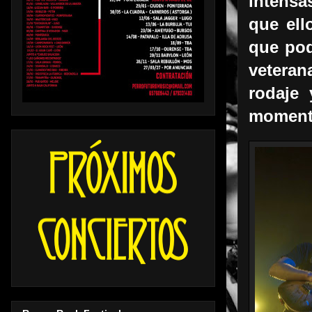
intensa
que ell
que pod
vetera
rodaje 
momento