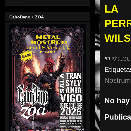
LA 
CaboDano + ZOA
PER
WILS
en
abril 21
Etiqueta
Nostrum
No hay
Publica