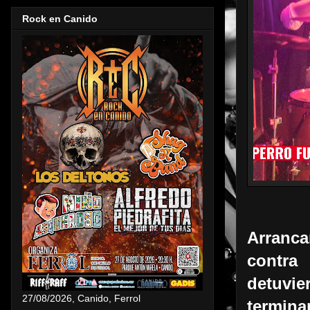
Rock en Canido
Arran
contr
detuv
27/08/2026, Canido, Ferrol
termina