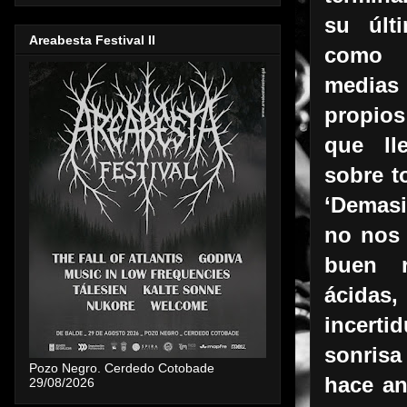
su últ
Areabesta Festival II
como 
medias 
propio
que ll
sobre t
‘Demas
no nos 
buen r
ácidas
incerti
sonrisa
Pozo Negro. Cerdedo Cotobade
hace an
29/08/2026