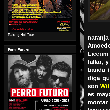
Raising Hell Tour
naranj
Amoedo,
Perro Futuro
Liceum 
fallar,
banda i
diga qu
son
Wi
es mayo
montar 