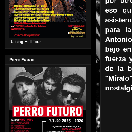
por otr
eso qu
asisten
para l
Antonio
Raising Hell Tour
bajo en
fuerza 
Perro Futuro
de la b
"Míral
nostalg