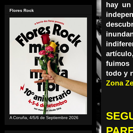
hay un 
Flores Rock
indepe
descubr
inundan
indifer
artícul
fuimos 
todo y 
Zona Ze
SEGU
A Coruña, 4/5/6 de Septiembre 2026
PARE